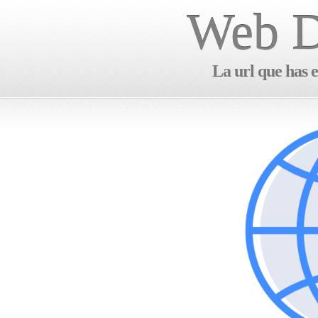
Web D
La url que has e